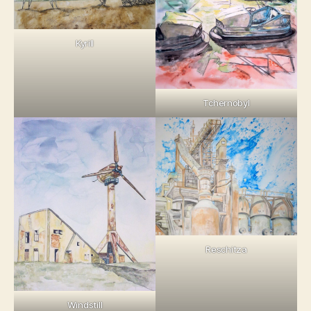
Kyrill
Tchernobyl
Reschitza
Windstill